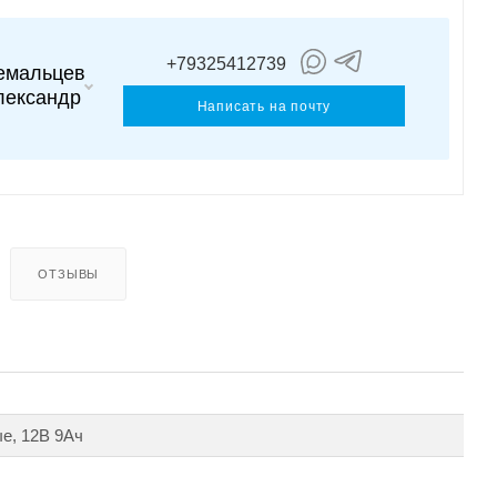
+79325412739
емальцев
лександр
Написать на почту
ОТЗЫВЫ
е, 12В 9Ач