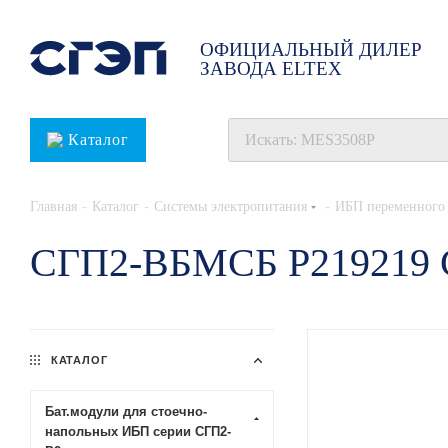
ОФИЦИАЛЬНЫЙ ДИЛЕР
ЗАВОДА ELTEX
Каталог
-
-
-
Главная
Каталог
Системы электропитания
ИБП переменного 
СГП2-ВБМСБ Р219219
КАТАЛОГ
Бат.модули для стоечно-
напольных ИБП серии СГП2-