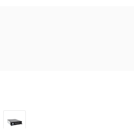
Основные характеристики
Напряжение ВБМ -
192 В
Тип АКБ -
Встроенные, 12В 9
Количество АКБ -
16