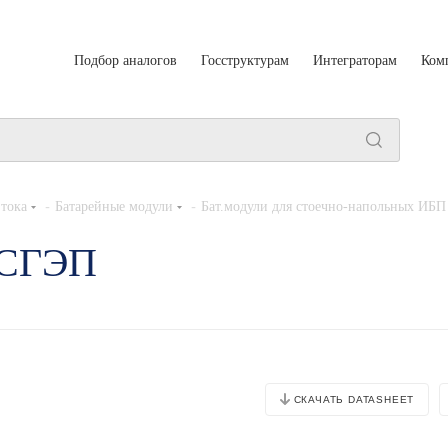
Подбор аналогов
Госструктурам
Интеграторам
Ком
-
-
тока
Батарейные модули
Бат.модули для стоечно-напольных ИБП
 СГЭП
СКАЧАТЬ DATASHEET