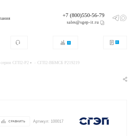
+7 (800)550-56-79
пания
sales@sgep-it.ru
0
0
-
 серии СГП2-Р2
СГП2-ВБМСБ Р219219
Артикул:
100017
СРАВНИТЬ