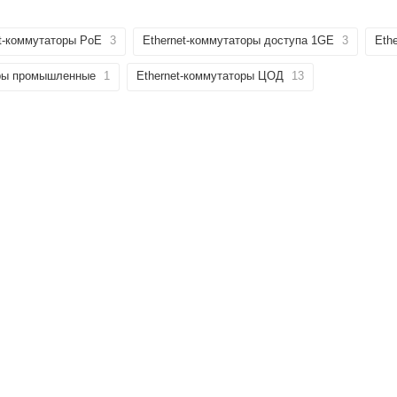
et-коммутаторы PoE
3
Ethernet-коммутаторы доступа 1GE
3
Eth
оры промышленные
1
Ethernet-коммутаторы ЦОД
13
У