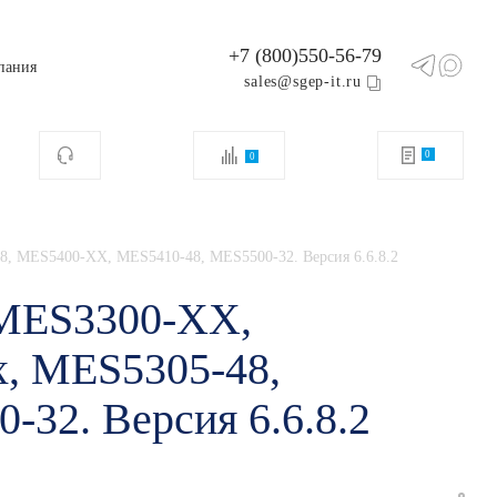
+7 (800)550-56-79
пания
sales@sgep-it.ru
0
0
 MES5400-XX, MES5410-48, MES5500-32. Версия 6.6.8.2
 MES3300-XX,
, MES5305-48,
32. Версия 6.6.8.2