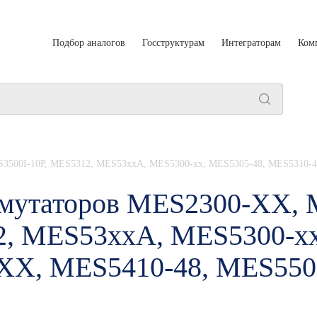
Подбор аналогов
Госструктурам
Интеграторам
Ком
500I-10P, MES5312, MES53xxA, MES5300-xx, MES5305-48, MES5310-48,
ммутаторов MES2300-XX,
2, MES53xxA, MES5300-xx
X, MES5410-48, MES5500-